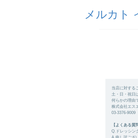
メルカト イ
当店に対する
土・日・祝日
何らかの理由
株式会社エス
03-3376-90
【よくある質
Q.ドレッシ
A.申し訳ご